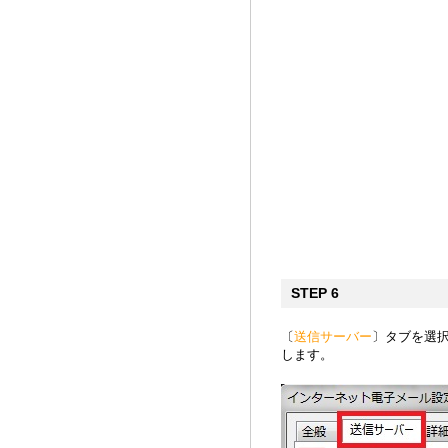
STEP 6
〔
送信サーバー
〕タブを選
します。