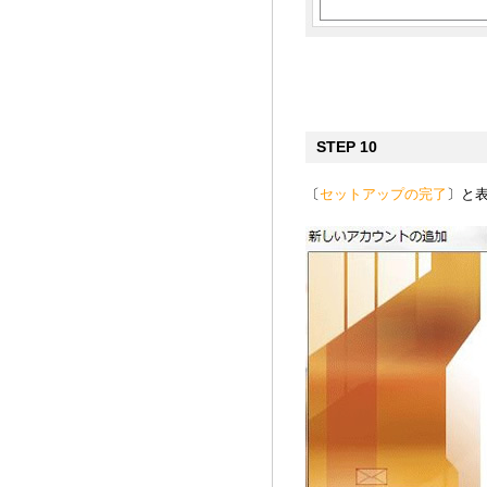
STEP 10
〔
セットアップの完了
〕と