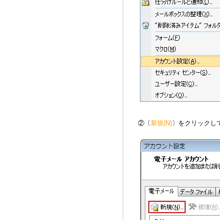
②〔
新規(N)
〕をクリックし