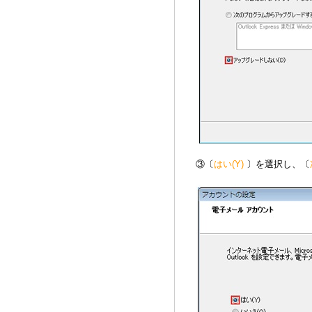
③〔
はい(Y)
〕を選択し、〔